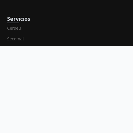
Servicios
Cerseu
Secomat
Bienestar
SUM: Sistema Único de Matrícula
Correo Institucional
Link de Interés
CONCYTEC
CMP. Colegio de Matemáticos del Perú
SINEACE
SUNEDU